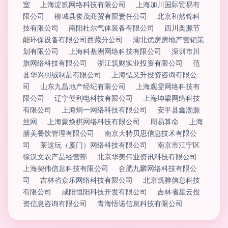
室
上海淀贰网络科技有限公司
上海加川国际贸易有
限公司
柳城县俊茂商贸有限责任公司
北京和然锦科
技有限公司
南阳杜尔气体装备有限公司
四川奥源节
能环保设备有限公司西藏分公司
湖北优房房地产营销策
划有限公司
上海科基洲网络科技有限公司
深圳市川
旗网络科技有限公司
浙江筑财实业投资有限公司
范
县华兴羽绒制品有限公司
上海弘又升投资咨询有限公
司
山东九昌地产经纪有限公司
上海观雯网络科技有
限公司
辽宁便利电科技有限公司
上海坤梁网络科技
有限公司
上海炯一网络科技有限公司
安平县鑫渤源
丝网
上海蒙焕棋网络科技有限公司
周易算命
上海
膳美餐饮管理有限公司
南京大特贝思信息技术有限公
司
莱这玩（厦门）网络科技有限公司
南京市江宁区
徐汉文农产品经营部
北京华美伟业资讯科技有限公司
上海契伟信息科技有限公司
合肥九麟网络科技有限公
司
吉林省众乐网络科技有限公司
北京凯骅信息科技
有限公司
咸阳恒阳科技开发有限公司
吉林省星云投
资信息咨询有限公司
青海悟诺信息科技有限公司