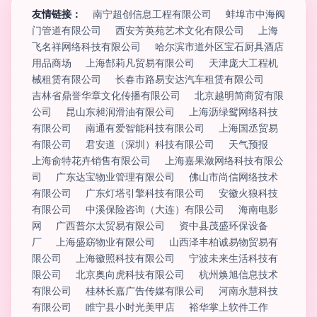
友情链接：
南宁超创信息工程有限公司
蚌埠市中海阀
门管道有限公司
西安芳英苑艺术文化有限公司
上海
飞名祥网络科技有限公司
哈尔滨市道外区宝石厨具酒店
用品商场
上海郜莉凡贸易有限公司
天津庞大工程机
械租赁有限公司
长春市路易安达汽车租赁有限公司
吉林省鼎誉华章文化传播有限公司
北京越明简商贸有限
公司
昆山东昶润滑油有限公司
上海沥绿鸳网络科技
有限公司
南通有爱智能科技有限公司
上海国丞贸易
有限公司
君安道（深圳）科技有限公司
天气预报
上海俞特花卉销售有限公司
上海嘉果潋网络科技有限公
司
广东达宝物业管理有限公司
佛山市尚信网络技术
有限公司
广东灯塔引擎科技有限公司
安徽火狼科技
有限公司
中溪保险咨询（大连）有限公司
海南电影
网
广西普尔太贸易有限公司
资中县茂盛环保设备
厂
上海盛窈物业有限公司
山西泽丰柏诚易物贸易有
限公司
上海徽照科技有限公司
宁波未来生活科技有
限公司
北京奥向虎科技有限公司
杭州焕旭信息技术
有限公司
桂林长嘉广告传媒有限公司
河南永慧科技
有限公司
睢宁县小时光美甲店
裕华掌上软件工作