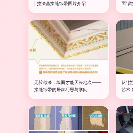
| 拉法基接缝纸带图片介绍
面“
无胶似漆，墙面才能天长地久——
从“
接缝纸带的居家巧思与学问
艺术