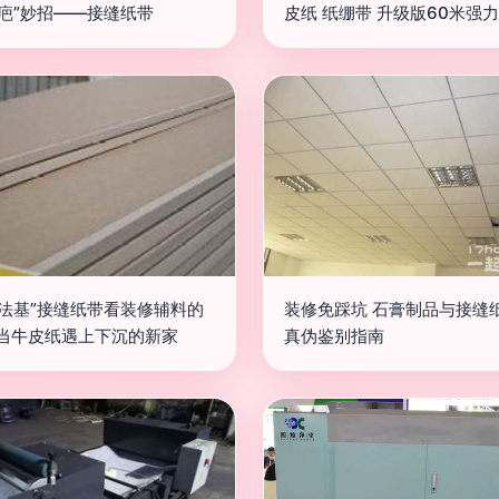
留疤”妙招——接缝纸带
皮纸 纸绷带 升级版60米强
拉法基”接缝纸带看装修辅料的
装修免踩坑 石膏制品与接缝
 当牛皮纸遇上下沉的新家
真伪鉴别指南