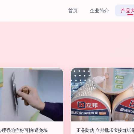
首页
企业简介
产品
心理强迫症好可怕!避免墙
正品防伪 立邦批乐宝接缝纸带