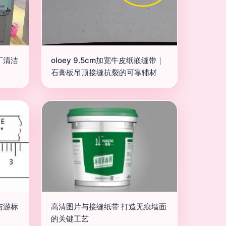
厂清洁
oloey 9.5cm加宽牛皮纸嵌缝带｜
石膏板吊顶接缝抗裂的可靠辅材
与游标
高清图片与接缝纸带 打造无痕墙面
的关键工艺