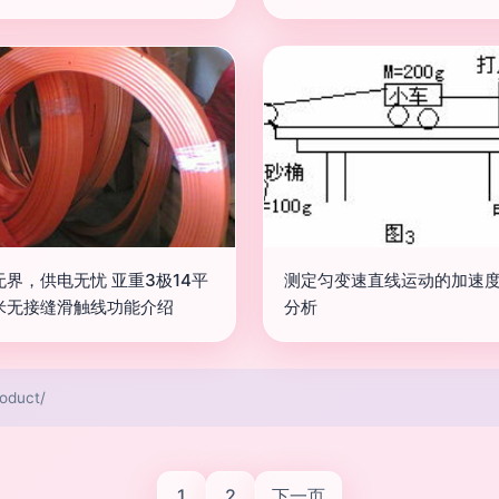
无界，供电无忧 亚重3极14平
测定匀变速直线运动的加速
米无接缝滑触线功能介绍
分析
duct/
1
2
下一页