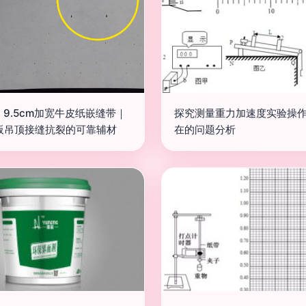
ey 9.5cm加宽牛皮纸嵌缝带｜
探究测量重力加速度实验操
板吊顶接缝抗裂的可靠辅材
在的问题分析