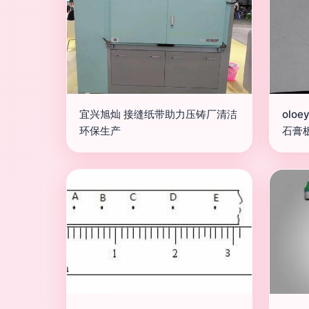
宜兴旭灿 接缝纸带助力压铸厂清洁
olo
环保生产
石膏