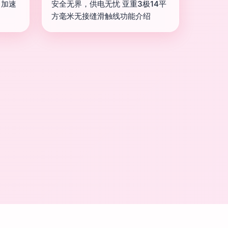
力加速
安全无界，供电无忧 亚重3极14平
方毫米无接缝滑触线功能介绍