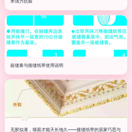
米强力抗裂
嵌缝膏与接缝纸带使用说明
无胶似漆，墙面才能天长地久——接缝纸带的居家巧思与