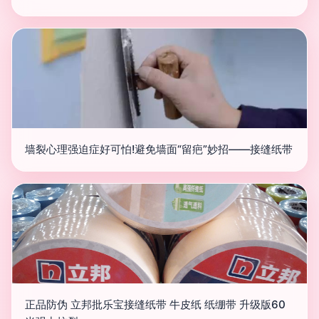
墙裂心理强迫症好可怕!避免墙面“留疤”妙招——接缝纸带
正品防伪 立邦批乐宝接缝纸带 牛皮纸 纸绷带 升级版60