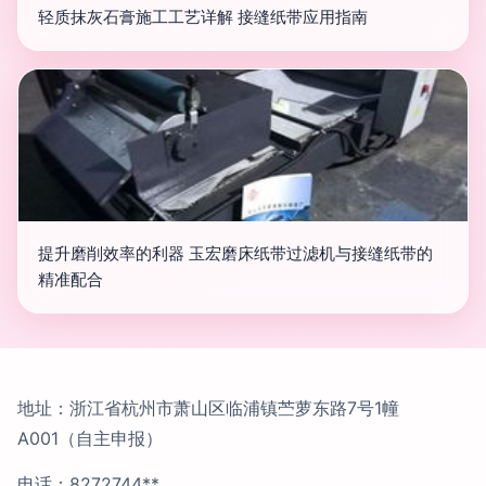
轻质抹灰石膏施工工艺详解 接缝纸带应用指南
提升磨削效率的利器 玉宏磨床纸带过滤机与接缝纸带的
精准配合
地址：浙江省杭州市萧山区临浦镇苎萝东路7号1幢
A001（自主申报）
电话：8272744**