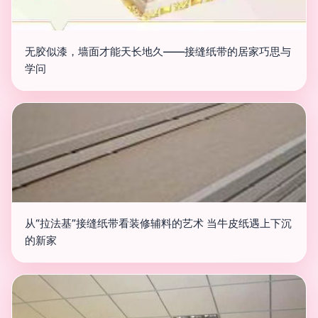
无胶似漆，墙面才能天长地久——接缝纸带的居家巧思与
学问
从“拉法基”接缝纸带看装修辅料的艺术 当牛皮纸遇上下沉
的新家