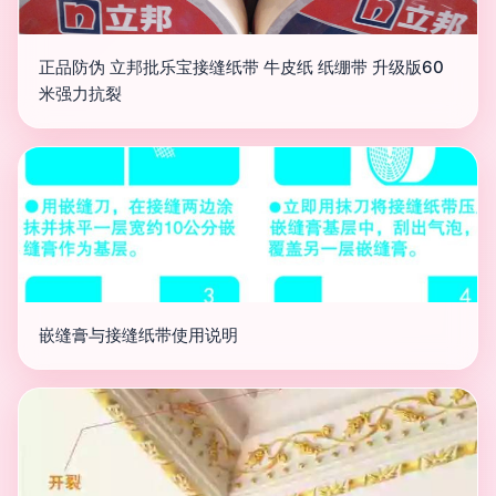
正品防伪 立邦批乐宝接缝纸带 牛皮纸 纸绷带 升级版60
米强力抗裂
嵌缝膏与接缝纸带使用说明