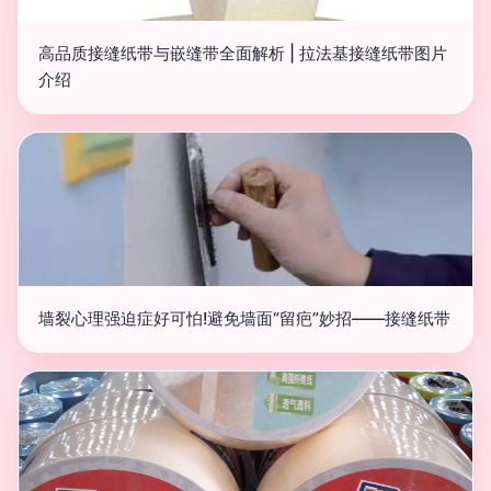
高品质接缝纸带与嵌缝带全面解析 | 拉法基接缝纸带图片
介绍
墙裂心理强迫症好可怕!避免墙面“留疤”妙招——接缝纸带